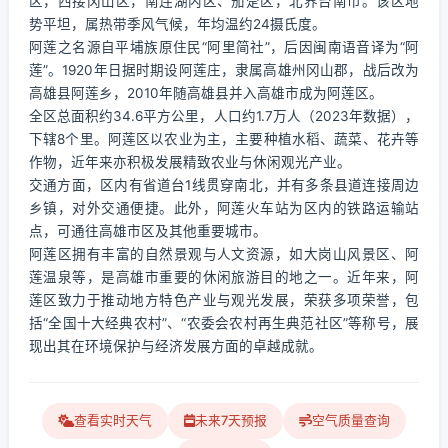
区，西接冈山区，南连湖内区、茄萣区，北界台南市。该区地
势平坦，属热带季风气候，年均温约24摄氏度。
阿莲之名源自平埔族原住民“阿里简社”，后因闽南语音译为“阿
莲”。1920年日据时期设阿莲庄，隶属高雄州冈山郡，战后改为
高雄县阿莲乡，2010年随高雄县并入高雄市成为阿莲区。
全区总面积约34.6平方公里，人口约1.7万人（2023年数据），
下辖8个里。阿莲区以农业为主，主要种植水稻、蔬菜、花卉等
作物，近年来亦积极发展精致农业与休闲观光产业。
交通方面，区内有省道台1线贯穿南北，并有多条县道连接周边
乡镇，对外交通便捷。此外，阿莲火车站为区内的铁路运输站
点，可通往高雄市区及其他重要城市。
阿莲区拥有丰富的自然景观与人文资源，如大岗山风景区、阿
莲温泉等，是高雄市重要的休闲旅游目的地之一。近年来，阿
莲区致力于推动地方特色产业与观光发展，荣获多项荣誉，包
括“全国十大经典农村”、“农委会农村再生典范社区”等称号，展
现出其在环境保护与经济发展方面的卓越成就。
查看实时天气
未来7天预报
空气质量查询