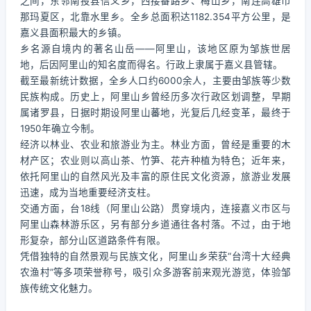
之间，东邻南投县信义乡，西接番路乡、梅山乡，南连高雄市
那玛夏区，北靠水里乡。全乡总面积达1182.354平方公里，是
嘉义县面积最大的乡镇。
乡名源自境内的著名山岳——阿里山，该地区原为邹族世居
地，后因阿里山的知名度而得名。行政上隶属于嘉义县管辖。
截至最新统计数据，全乡人口约6000余人，主要由邹族等少数
民族构成。历史上，阿里山乡曾经历多次行政区划调整，早期
属诸罗县，日据时期设阿里山蕃地，光复后几经变革，最终于
1950年确立今制。
经济以林业、农业和旅游业为主。林业方面，曾经是重要的木
材产区；农业则以高山茶、竹笋、花卉种植为特色；近年来，
依托阿里山的自然风光及丰富的原住民文化资源，旅游业发展
迅速，成为当地重要经济支柱。
交通方面，台18线（阿里山公路）贯穿境内，连接嘉义市区与
阿里山森林游乐区，另有部分乡道通往各村落。不过，由于地
形复杂，部分山区道路条件有限。
凭借独特的自然景观与民族文化，阿里山乡荣获“台湾十大经典
农渔村”等多项荣誉称号，吸引众多游客前来观光游览，体验邹
族传统文化魅力。