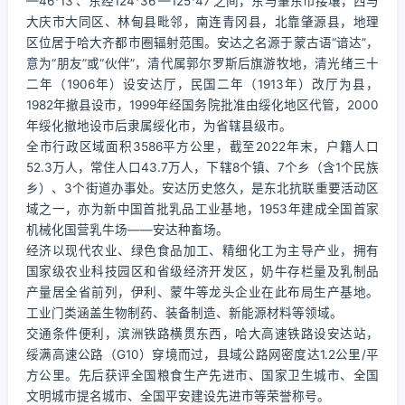
—46°13′、东经124°36′—125°47′之间，东与肇东市接壤，西与
大庆市大同区、林甸县毗邻，南连青冈县，北靠肇源县，地理
区位居于哈大齐都市圈辐射范围。安达之名源于蒙古语“谙达”，
意为“朋友”或“伙伴”，清代属郭尔罗斯后旗游牧地，清光绪三十
二年（1906年）设安达厅，民国二年（1913年）改厅为县，
1982年撤县设市，1999年经国务院批准由绥化地区代管，2000
年绥化撤地设市后隶属绥化市，为省辖县级市。
全市行政区域面积3586平方公里，截至2022年末，户籍人口
52.3万人，常住人口43.7万人，下辖8个镇、7个乡（含1个民族
乡）、3个街道办事处。安达历史悠久，是东北抗联重要活动区
域之一，亦为新中国首批乳品工业基地，1953年建成全国首家
机械化国营乳牛场——安达种畜场。
经济以现代农业、绿色食品加工、精细化工为主导产业，拥有
国家级农业科技园区和省级经济开发区，奶牛存栏量及乳制品
产量居全省前列，伊利、蒙牛等龙头企业在此布局生产基地。
工业门类涵盖生物制药、装备制造、新能源材料等领域。
交通条件便利，滨洲铁路横贯东西，哈大高速铁路设安达站，
绥满高速公路（G10）穿境而过，县域公路网密度达1.2公里/平
方公里。先后获评全国粮食生产先进市、国家卫生城市、全国
文明城市提名城市、全国平安建设先进市等荣誉称号。