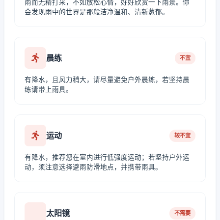
雨而无精打采，不如放松心情，好好欣赏一下雨景。你
会发现雨中的世界是那般洁净温和、清新葱郁。
晨练
不宜
有降水，且风力稍大，请尽量避免户外晨练，若坚持晨
练请带上雨具。
运动
较不宜
有降水，推荐您在室内进行低强度运动；若坚持户外运
动，须注意选择避雨防滑地点，并携带雨具。
太阳镜
不需要