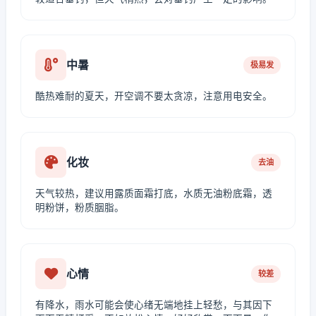
中暑
极易发
酷热难耐的夏天，开空调不要太贪凉，注意用电安全。
化妆
去油
天气较热，建议用露质面霜打底，水质无油粉底霜，透
明粉饼，粉质胭脂。
心情
较差
有降水，雨水可能会使心绪无端地挂上轻愁，与其因下