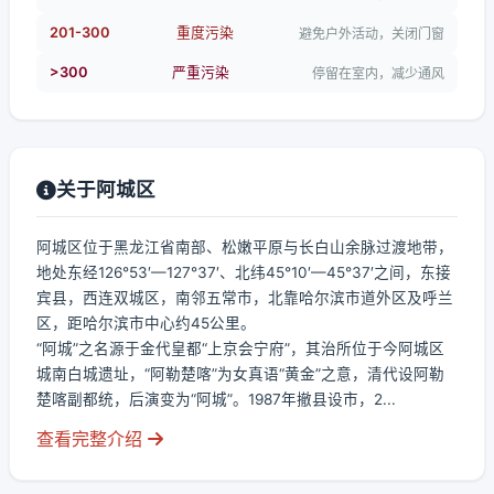
201-300
重度污染
避免户外活动，关闭门窗
>300
严重污染
停留在室内，减少通风
关于阿城区
阿城区位于黑龙江省南部、松嫩平原与长白山余脉过渡地带，
地处东经126°53′—127°37′、北纬45°10′—45°37′之间，东接
宾县，西连双城区，南邻五常市，北靠哈尔滨市道外区及呼兰
区，距哈尔滨市中心约45公里。
“阿城”之名源于金代皇都“上京会宁府”，其治所位于今阿城区
城南白城遗址，“阿勒楚喀”为女真语“黄金”之意，清代设阿勒
楚喀副都统，后演变为“阿城”。1987年撤县设市，2...
查看完整介绍