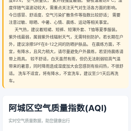
度85%， 空气质量优， 紫外线强度最弱。 昼夜温差达6℃，湿
度伴随气温波动较大，需重点关注天气对生活各方面的影响。
今日感冒、舒适度、空气污染扩散条件等指数比较舒适； 需要
注意过敏、晾晒、中暑、心情、晨练、运动等相关事宜。
天气热，建议着短裙、短裤、短薄外套、T恤等夏季服装。
紫外线最弱，属弱紫外线辐射天气，无需特别防护。若长期在户
外，建议涂擦SPF在8-12之间的防晒护肤品。 在晨练方面，不
宜，有降水，且风力稍大，请尽量避免户外晨练，若坚持晨练请
带上雨具。 较不舒适，白天虽然有雨，但仍无法削弱较高气温
带来的暑意，同时降雨造成湿度加大会您感到有些闷热，不很舒
适。 洗车不适宜，将有降水，不宜洗车，建议至少1天后再洗
车。
阿城区空气质量指数(AQI)
实时空气质量数据，助您健康出行