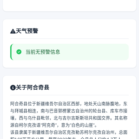
天气预警
当前无预警信息
关于阿合奇县
阿合奇县位于新疆维吾尔自治区西部，地处天山南脉腹地，东
与拜城县相连，南与巴音郭楞蒙古自治州的轮台县、库车市接
壤，西与乌什县毗邻，北与吉尔吉斯斯坦共和国交界。其名称
源自柯尔克孜语“阿克奇”，意为“白色的山崖”。
该县隶属于新疆维吾尔自治区克孜勒苏柯尔克孜自治州，总面