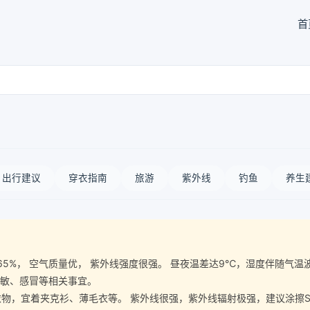
首
出行建议
穿衣指南
旅游
紫外线
钓鱼
养生
气湿度65%， 空气质量优， 紫外线强度很强。 昼夜温差达9℃，湿度伴随
过敏、感冒等相关事宜。
宜着夹克衫、薄毛衣等。 紫外线很强，紫外线辐射极强，建议涂擦SPF