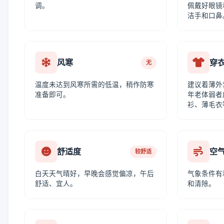
调。
佩戴好眼镜
洁手和口鼻
风寒
穿
无
温度未达到风寒所需的低温，稍作防寒
建议着薄外
准备即可。
年老体弱者
衫、薄毛衣
舒适度
空
较舒适
白天天气晴好，早晚会感觉偏凉，午后
气象条件有
舒适、宜人。
和清除。