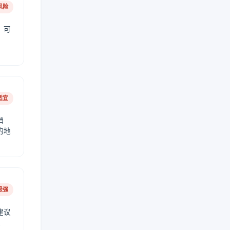
风险
，可
适宜
稍
的地
极强
建议
肤