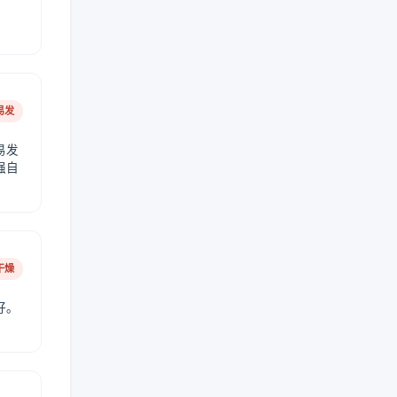
易发
易发
强自
干燥
好。