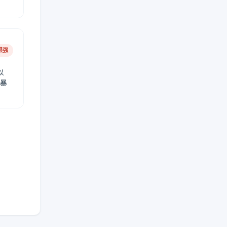
很强
以
免暴