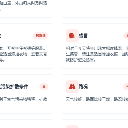
和口罩，外出归来时及时清
。
衣
感冒
较舒适
套、开衫牛仔衫裤等服装。
相对于今天将会出现大幅度降温，
应适当添加衣物，宜着夹克
生感冒，请注意适当增加衣服，加
等。
我防护避免感冒。
气污染扩散条件
路况
良
利于空气污染物稀释、扩散
天气较好，路面比较干燥，路况较