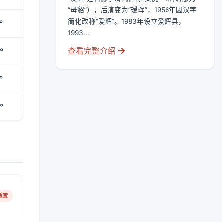
“母貂”），后演变为“瑷珲”，1956年因汉字
简化改称“爱辉”。1983年设立爱辉县，
°
1993...
查看完整介绍
°
°
°
适宜