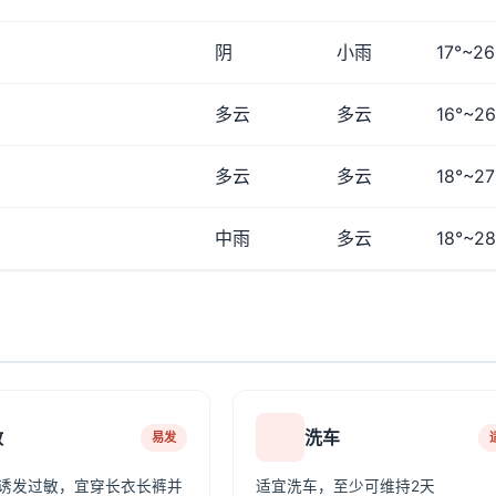
阴
小雨
17°~26
多云
多云
16°~26
多云
多云
18°~27
中雨
多云
18°~28
敏
洗车
易发
诱发过敏，宜穿长衣长裤并
适宜洗车，至少可维持2天