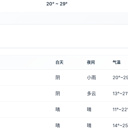
20° ~ 29°
白天
夜间
气温
阴
小雨
20°~2
阴
多云
13°~21
晴
晴
11°~22
晴
晴
14°~25