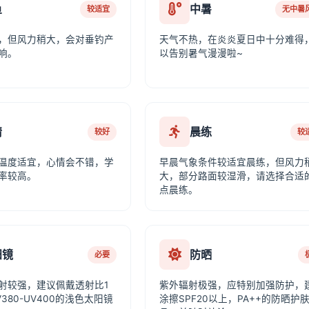
鱼
中暑
较适宜
无中暑
，但风力稍大，会对垂钓产
天气不热，在炎炎夏日中十分难得
响。
以告别暑气漫漫啦~
情
晨练
较好
较
温度适宜，心情会不错，学
早晨气象条件较适宜晨练，但风力
率较高。
大，部分路面较湿滑，请选择合适
点晨练。
阳镜
防晒
必要
射较强，建议佩戴透射比1
紫外辐射极强，应特别加强防护，
380-UV400的浅色太阳镜
涂擦SPF20以上，PA++的防晒护