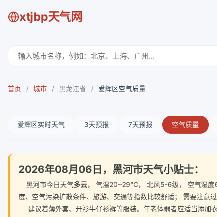
xtjbp天气网
首页
/
城市
/
黑龙江省
/
爱辉区空气质量
爱辉区实时天气
3天预报
7天预报
空气质量
2026年08月06日，黑河市天气小贴士：
黑河市今日天气
多云
， 气温20~29℃， 北风5-6级， 空
度、空气污染扩散条件、旅游、交通等指数比较舒适； 需要注意
建议着薄外套、开衫牛仔衫裤等服装。年老体弱者应适当添加衣物，