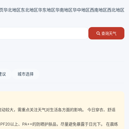
页
华北地区
东北地区
华东地区
华南地区
华中地区
西南地区
西北地区
查询天气
建议
城市选择
气温波动较大，需重点关注天气对生活各方面的影响。 今日穿衣、舒适
20以上、PA++的防晒护肤品，尽量避免暴露于日光下。 在晨练