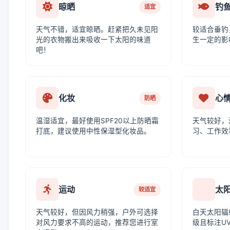
晾晒
钓
适宜
天气不错，适宜晾晒。赶紧把久未见阳
较适合垂钓
光的衣物搬出来吸收一下太阳的味道
生一定的影
吧！
化妆
心
防晒
温湿适宜，最好使用SPF20以上防晒霜
天气较好，
打底，建议使用中性保湿型化妆品。
习、工作效
运动
太
较适宜
天气较好，但因风力稍强，户外可选择
白天太阳辐
对风力要求不高的运动，推荐您进行室
级且标注UV