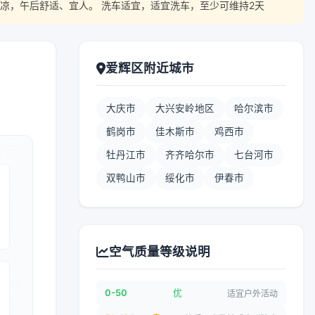
凉，午后舒适、宜人。 洗车适宜，适宜洗车，至少可维持2天
爱辉区附近城市
大庆市
大兴安岭地区
哈尔滨市
鹤岗市
佳木斯市
鸡西市
牡丹江市
齐齐哈尔市
七台河市
双鸭山市
绥化市
伊春市
空气质量等级说明
0-50
优
适宜户外活动