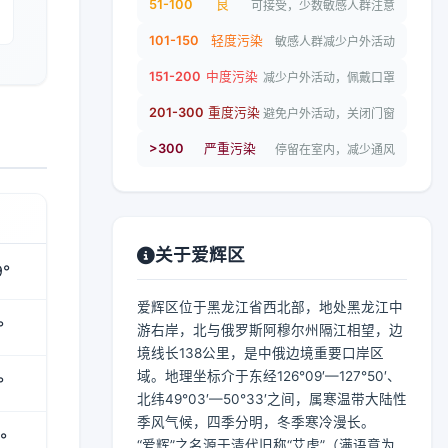
51-100
良
可接受，少数敏感人群注意
101-150
轻度污染
敏感人群减少户外活动
151-200
中度污染
减少户外活动，佩戴口罩
201-300
重度污染
避免户外活动，关闭门窗
>300
严重污染
停留在室内，减少通风
关于爱辉区
9°
爱辉区位于黑龙江省西北部，地处黑龙江中
°
游右岸，北与俄罗斯阿穆尔州隔江相望，边
境线长138公里，是中俄边境重要口岸区
域。地理坐标介于东经126°09′—127°50′、
°
北纬49°03′—50°33′之间，属寒温带大陆性
季风气候，四季分明，冬季寒冷漫长。
°
“爱辉”之名源于清代旧称“艾虎”（满语意为