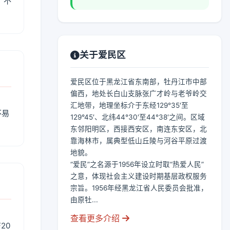
、不
关于爱民区
爱民区位于黑龙江省东南部，牡丹江市中部
偏西，地处长白山支脉张广才岭与老爷岭交
汇地带，地理坐标介于东经129°35′至
不易
129°45′、北纬44°30′至44°38′之间。区域
东邻阳明区，西接西安区，南连东安区，北
靠海林市，属典型低山丘陵与河谷平原过渡
地貌。
“爱民”之名源于1956年设立时取“热爱人民”
之意，体现社会主义建设时期基层政权服务
宗旨。1956年经黑龙江省人民委员会批准，
由原牡...
查看更多介绍
20