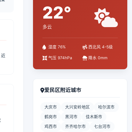
22°
多云
湿度 76%
西北风 4-5级
、近
气压 974hPa
降水 0mm
爱民区附近城市
大庆市
大兴安岭地区
哈尔滨市
鹤岗市
黑河市
佳木斯市
衣
鸡西市
齐齐哈尔市
七台河市