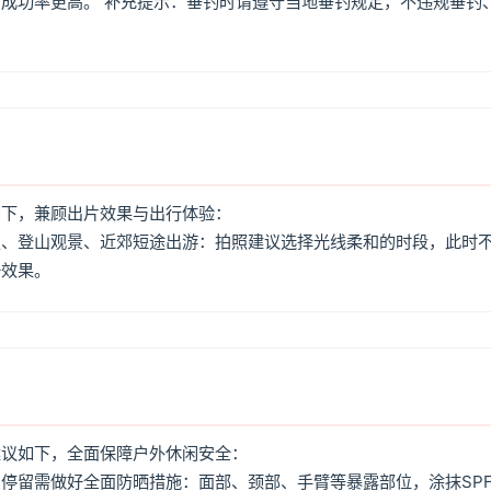
成功率更高。 补充提示：垂钓时请遵守当地垂钓规定，不违规垂钓
如下，兼顾出片效果与出行体验：
照、登山观景、近郊短途出游：拍照建议选择光线柔和的时段，此时
好效果。
建议如下，全面保障户外休闲安全：
停留需做好全面防晒措施：面部、颈部、手臂等暴露部位，涂抹SPF