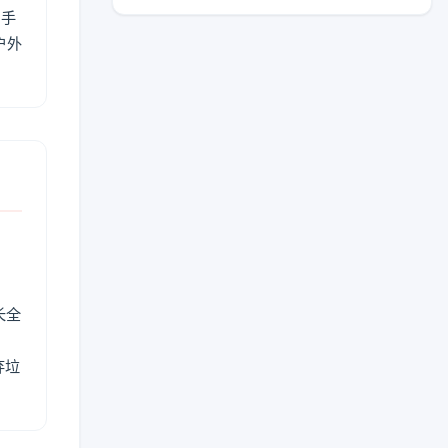
用手
户外
长全
弃垃