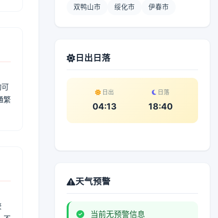
双鸭山市
绥化市
伊春市
日出日落
动可
日出
日落
通繁
04:13
18:40
天气预警
较
当前无预警信息