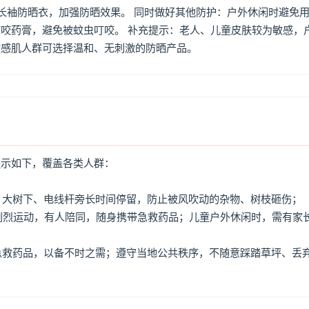
着长袖防晒衣，加强防晒效果。 同时做好其他防护：户外休闲时避免
咬药膏，避免被蚊虫叮咬。 补充提示：老人、儿童皮肤较为敏感，
敏感肌人群可选择温和、无刺激的防晒产品。
提示如下，覆盖各类人群：
牌、大树下、电线杆旁长时间停留，防止被风吹动的杂物、树枝砸伤；
免剧烈运动，有人陪同，随身携带急救药品；儿童户外休闲时，需有家
、急救药品，以备不时之需；遵守当地公共秩序，不随意踩踏草坪、丢