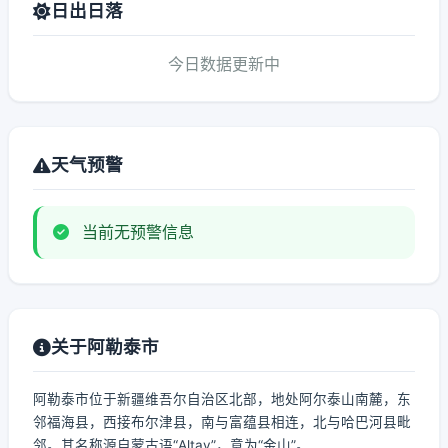
日出日落
今日数据更新中
天气预警
当前无预警信息
关于阿勒泰市
阿勒泰市位于新疆维吾尔自治区北部，地处阿尔泰山南麓，东
邻福海县，西接布尔津县，南与富蕴县相连，北与哈巴河县毗
邻。其名称源自蒙古语“Altay”，意为“金山”。