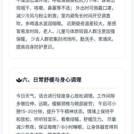
干燥加低温环境，呼吸道黏膜抵抗力下降，容易出
现咽干、咳嗽、鼻塞等不适； 外出时可佩戴口罩，
减少冷风与粉尘刺激；室内避免长时间开空调直
吹，多喝温水滋润咽喉。 近期昼夜温差较大，是感
冒易发时段，老人、儿童与体质较弱人群注意加强
保暖， 少去人群密集封闭场所，勤洗手、常通风，
提高自身防护意识。
六、日常舒缓与身心调理
今日天气，适合进行轻度身心放松调理。工作间隙
多做拉伸、远眺，缓解颈椎与眼部疲劳； 午后可小
憩15-30分钟，提升下午精神状态。情绪上保持平
和放松，听听轻音乐、看看绿植，舒缓压力。 尽量
减少熬夜，保证每晚7-8小时睡眠，让身体器官得到