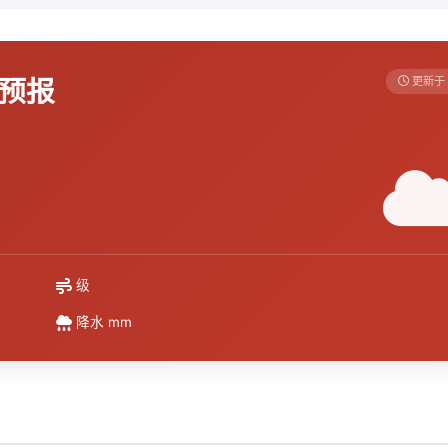
天预报
更新于 
级
降水 mm