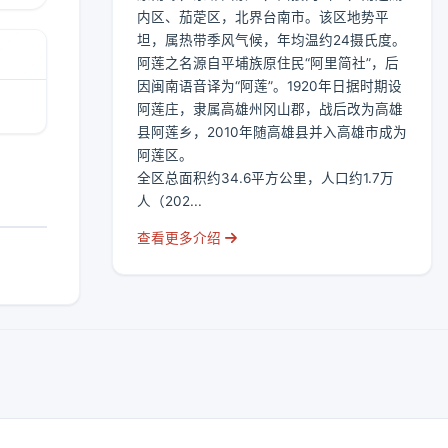
内区、茄萣区，北界台南市。该区地势平
坦，属热带季风气候，年均温约24摄氏度。
阿莲之名源自平埔族原住民“阿里简社”，后
因闽南语音译为“阿莲”。1920年日据时期设
阿莲庄，隶属高雄州冈山郡，战后改为高雄
县阿莲乡，2010年随高雄县并入高雄市成为
阿莲区。
全区总面积约34.6平方公里，人口约1.7万
人（202...
查看更多介绍