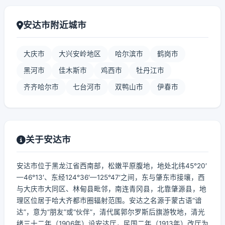
安达市附近城市
大庆市
大兴安岭地区
哈尔滨市
鹤岗市
黑河市
佳木斯市
鸡西市
牡丹江市
齐齐哈尔市
七台河市
双鸭山市
伊春市
关于安达市
安达市位于黑龙江省西南部，松嫩平原腹地，地处北纬45°20′
—46°13′、东经124°36′—125°47′之间，东与肇东市接壤，西
与大庆市大同区、林甸县毗邻，南连青冈县，北靠肇源县，地
理区位居于哈大齐都市圈辐射范围。安达之名源于蒙古语“谙
达”，意为“朋友”或“伙伴”，清代属郭尔罗斯后旗游牧地，清光
绪三十二年（1906年）设安达厅，民国二年（1913年）改厅为