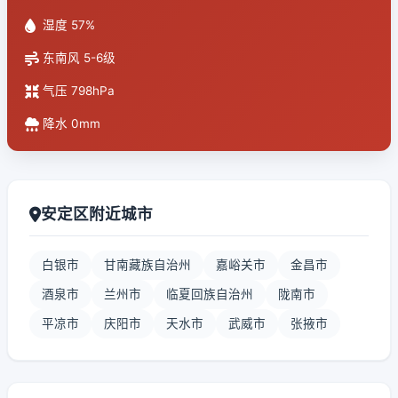
湿度 57%
东南风 5-6级
气压 798hPa
降水 0mm
安定区附近城市
白银市
甘南藏族自治州
嘉峪关市
金昌市
酒泉市
兰州市
临夏回族自治州
陇南市
平凉市
庆阳市
天水市
武威市
张掖市