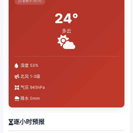
更新于 00:10
24°
多云
湿度 53%
北风 1-3级
气压 945hPa
降水 0mm
逐小时预报