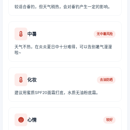
较适合垂钓，但天气稍热，会对垂钓产生一定的影响。
中暑
无中暑风险
天气不热，在炎炎夏日中十分难得，可以告别暑气漫漫
啦~
化妆
去油防晒
建议用蜜质SPF20面霜打底，水质无油粉底霜。
心情
较好