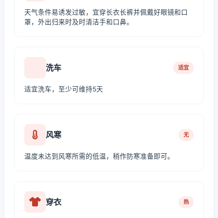
天气条件易诱发过敏，宜穿长衣长裤并佩戴好眼镜和口
罩，外出归来时及时清洁手和口鼻。
洗车
适宜
适宜洗车，至少可维持5天
风寒
无
温度未达到风寒所需的低温，稍作防寒准备即可。
穿衣
热