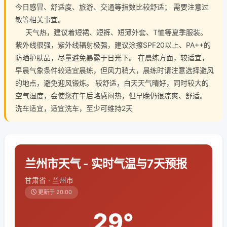
今日感冒、舒适度、旅游、交通等指数比较舒适； 需要注意过
敏等相关事宜。
天气热，建议着短裙、短裤、短薄外套、T恤等夏季服装。
紫外线很强，紫外线辐射极强，建议涂擦SPF20以上、PA++的
防晒护肤品，尽量避免暴露于日光下。 在晨练方面，较适宜，
早晨气象条件较适宜晨练，但风力稍大，晨练时请注意选择避风
的地点，避免迎风锻炼。 较舒适，白天天气晴好，同时较大的
空气湿度，会使您在午后略感闷热，但早晚仍很凉爽、舒适。
洗车适宜，适宜洗车，至少可维持2天
兰州市天气 - 实时气温与7天预报
甘肃省 · 兰州市
更新于 20:00
29°