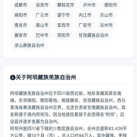
成都市
自贡市
攀枝花市
泸州市
德阳市
绵阳市
广元市
遂宁市
内江市
乐山市
南充市
眉山市
宜宾市
广安市
达州市
雅安市
巴中市
资阳市
甘孜藏族自治州
凉山彝族自治州
关于阿坝藏族羌族自治州
阿坝藏族羌族自治州位于四川省西北部，地处青藏高原东南
缘，东邻绵阳、德阳等地，南接雅安、甘孜藏族自治州，西与
青海省果洛藏族自治州交界，北连甘肃省甘南藏族自治州。其
名称源于境内阿坝沟，因当地居民聚居于此而得名“阿坝”，后
设县并逐步发展为自治州。
阿坝州是四川省下辖的少数民族自治州，全州总面积83,426平
方公里，辖13个县（市），总人口约94万人，其中藏族、羌族