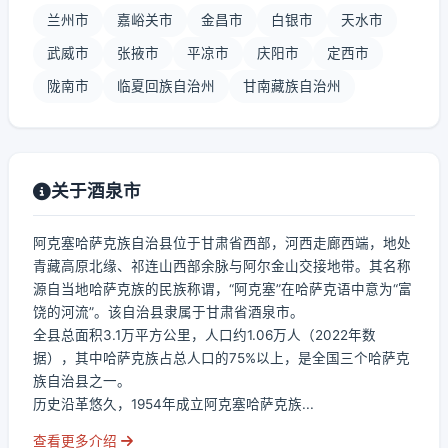
兰州市
嘉峪关市
金昌市
白银市
天水市
武威市
张掖市
平凉市
庆阳市
定西市
陇南市
临夏回族自治州
甘南藏族自治州
关于酒泉市
阿克塞哈萨克族自治县位于甘肃省西部，河西走廊西端，地处
青藏高原北缘、祁连山西部余脉与阿尔金山交接地带。其名称
源自当地哈萨克族的民族称谓，“阿克塞”在哈萨克语中意为“富
饶的河流”。该自治县隶属于甘肃省酒泉市。
全县总面积3.1万平方公里，人口约1.06万人（2022年数
据），其中哈萨克族占总人口的75%以上，是全国三个哈萨克
族自治县之一。
历史沿革悠久，1954年成立阿克塞哈萨克族...
查看更多介绍