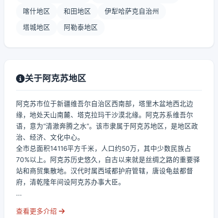
喀什地区
和田地区
伊犁哈萨克自治州
塔城地区
阿勒泰地区
关于阿克苏地区
阿克苏市位于新疆维吾尔自治区西南部，塔里木盆地西北边
缘，地处天山南麓、塔克拉玛干沙漠北缘。阿克苏系维吾尔
语，意为“清澈奔腾之水”。该市隶属于阿克苏地区，是地区政
治、经济、文化中心。
全市总面积14116平方千米，人口约50万，其中少数民族占
70%以上。阿克苏历史悠久，自古以来就是丝绸之路的重要驿
站和商贸集散地。汉代时属西域都护府管辖，唐设龟兹都督
府，清乾隆年间设阿克苏办事大臣。
...
查看更多介绍