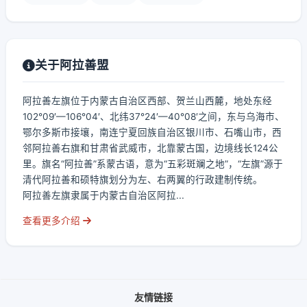
关于阿拉善盟
阿拉善左旗位于内蒙古自治区西部、贺兰山西麓，地处东经
102°09′—106°04′、北纬37°24′—40°08′之间，东与乌海市、
鄂尔多斯市接壤，南连宁夏回族自治区银川市、石嘴山市，西
邻阿拉善右旗和甘肃省武威市，北靠蒙古国，边境线长124公
里。旗名“阿拉善”系蒙古语，意为“五彩斑斓之地”，“左旗”源于
清代阿拉善和硕特旗划分为左、右两翼的行政建制传统。
阿拉善左旗隶属于内蒙古自治区阿拉...
查看更多介绍
友情链接