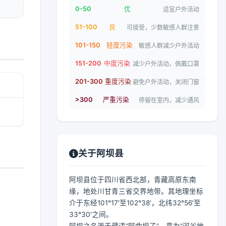
0-50
优
适宜户外活动
51-100
良
可接受，少数敏感人群注意
101-150
轻度污染
敏感人群减少户外活动
151-200
中度污染
减少户外活动，佩戴口罩
201-300
重度污染
避免户外活动，关闭门窗
>300
严重污染
停留在室内，减少通风
关于阿坝县
阿坝县位于四川省西北部，青藏高原东南
缘，地处川甘青三省交界地带。其地理坐标
介于东经101°17′至102°38′，北纬32°56′至
33°30′之间。