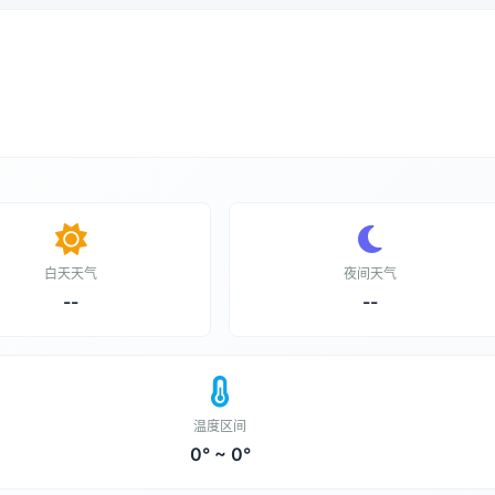
白天天气
夜间天气
--
--
温度区间
0° ~ 0°