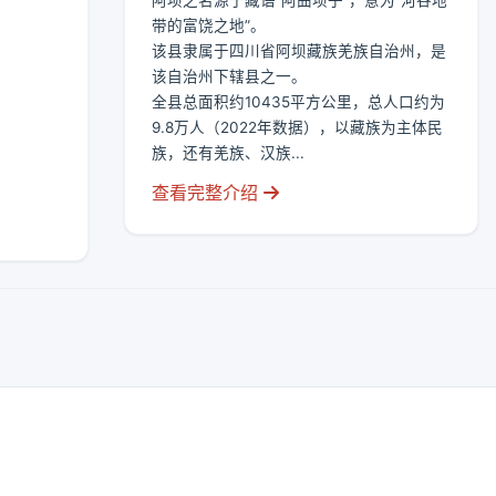
阿坝之名源于藏语“阿曲坝子”，意为“河谷地
带的富饶之地”。
该县隶属于四川省阿坝藏族羌族自治州，是
该自治州下辖县之一。
全县总面积约10435平方公里，总人口约为
9.8万人（2022年数据），以藏族为主体民
族，还有羌族、汉族...
查看完整介绍