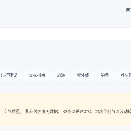
首
出行建议
穿衣指南
旅游
紫外线
钓鱼
养生
度%， 空气质量， 紫外线强度无数据。 昼夜温差达0℃，湿度伴随气温波