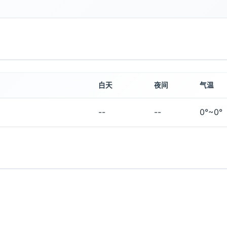
白天
夜间
气温
--
--
0°~0°