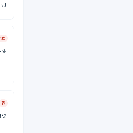
不用
不宜
户外
弱
建议
。