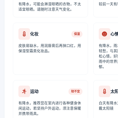
有降水，可能会淋湿晾晒的衣物，不太
较前一天有
适宜晾晒。请随时注意天气变化。
化妆
心
保湿
皮肤易缺水，用润唇膏后再抹口红，用
有降水，雨
保湿型霜类化妆品。
轻愁，与其
松心情，好
雨中的世界
郁。
运动
太
较不宜
有降水，推荐您在室内进行各种健身休
白天有降水
闲运动，若坚持户外运动，须注意保暖
戴太阳镜
并携带雨具。