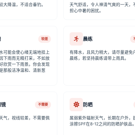
较大降温，不适合垂钓。
天气舒适，令人神清气爽的一天，
担心中暑的困扰。
情
晨练
较差
水可能会使心绪无端地挂上
有降水，且风力稍大，请尽量避免
因下雨而无精打采，不如放
晨练，若坚持晨练请带上雨具。
好欣赏一下雨景。你会发现
是那般洁净温和、清新葱
阳镜
防晒
不需要
天气，视线较差，不需要佩
属弱紫外辐射天气，长期在户外，
涂擦SPF在8-12之间的防晒护肤品