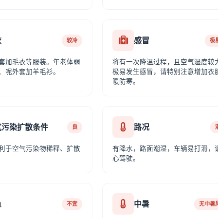
衣
感冒
较冷
极
套加毛衣等服装。年老体弱
将有一次降温过程，且空气湿度较
、呢外套加羊毛衫。
极易发生感冒，请特别注意增加衣
暖防寒。
气污染扩散条件
路况
良
利于空气污染物稀释、扩散
有降水，路面潮湿，车辆易打滑，
心驾驶。
鱼
中暑
不宜
无中暑