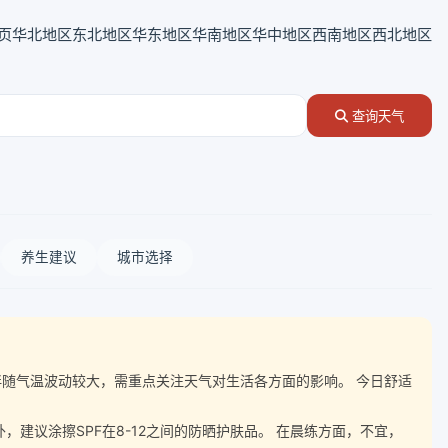
页
华北地区
东北地区
华东地区
华南地区
华中地区
西南地区
西北地区
查询天气
养生建议
城市选择
，湿度伴随气温波动较大，需重点关注天气对生活各方面的影响。 今日舒适
议涂擦SPF在8-12之间的防晒护肤品。 在晨练方面，不宜，