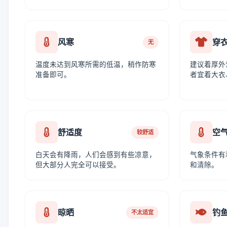
风寒
穿
无
温度未达到风寒所需的低温，稍作防寒
建议着厚外
准备即可。
者宜着大衣
舒适度
空
较舒适
白天会有降雨，人们会感到有些凉意，
气象条件有
但大部分人完全可以接受。
和清除。
晾晒
钓
不太适宜