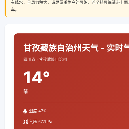
有降水，且风力稍大，请尽量避免户外晨练，若坚持晨练请带上雨
车。
甘孜藏族自治州天气 - 实时
四川省 · 甘孜藏族自治州
14°
晴
湿度 47%
气压 677hPa