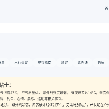
首
质量
出行建议
穿衣指南
旅游
紫外线
钓鱼
小贴士：
， 空气湿度47%， 空气质量优， 紫外线强度最弱。 昼夜温差达14℃
感冒、钓鱼、心情、晨练、运动等相关事宜。
。 紫外线最弱，属弱紫外线辐射天气，无需特别防护。若长期在户外，建