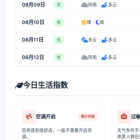
08月09日
阵雨
|
多云
优
08月10日
晴
|
晴
优
08月11日
多云
|
多云
优
08月12日
阵雨
|
多云
优
今日生活指数
空调开启
过
较少开启
您将感到很舒适，一般不需要开启空
天气条件不
调。
体质人群应