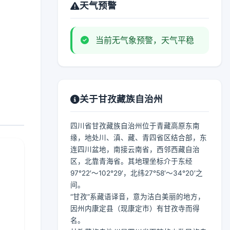
天气预警
当前无气象预警，天气平稳
关于甘孜藏族自治州
四川省甘孜藏族自治州位于青藏高原东南
缘，地处川、滇、藏、青四省区结合部，东
连四川盆地，南接云南省，西邻西藏自治
区，北靠青海省。其地理坐标介于东经
97°22′～102°29′，北纬27°58′～34°20′之
间。
“甘孜”系藏语译音，意为洁白美丽的地方，
因州内康定县（现康定市）有甘孜寺而得
名。