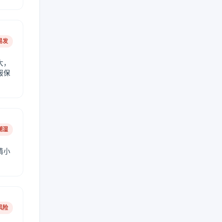
易发
大，
服保
潮湿
请小
风险