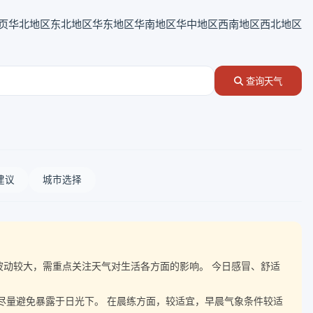
页
华北地区
东北地区
华东地区
华南地区
华中地区
西南地区
西北地区
查询天气
建议
城市选择
气温波动较大，需重点关注天气对生活各方面的影响。 今日感冒、舒适
，尽量避免暴露于日光下。 在晨练方面，较适宜，早晨气象条件较适