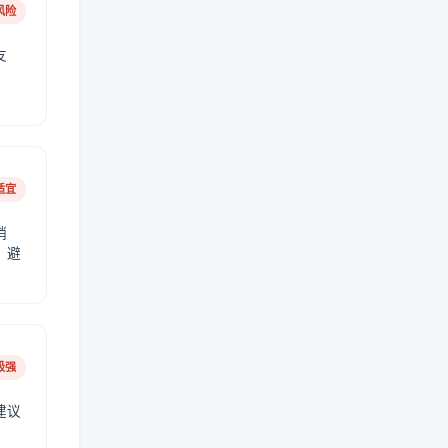
风险
友
适宜
稍
，避
极强
建议
肤