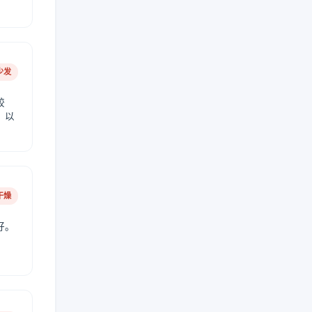
少发
较
，以
干燥
好。