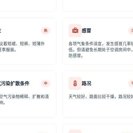
衣
感冒
热
议着短裙、短裤、短薄外
各项气象条件适宜，发生感冒几率
夏季服装。
低。但请避免长期处于空调房间中
防感冒。
气污染扩散条件
路况
中
空气污染物稀释、扩散和清
天气较好，路面比较干燥，路况较
响。