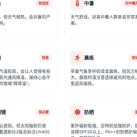
鱼
中暑
较适宜
无中暑
，但天气稍热，会对垂钓产
天气舒适，对易中暑人群来说非常
响。
善。
情
晨练
较差
较
气温较高，会让人觉得有些
早晨气象条件较适宜晨练，但风力
室内通风降温，保持心态平
大，晨练时请注意选择避风的地点
的情绪“降降温”。
免迎风锻炼。
阳镜
防晒
很必要
云遮挡，但太阳辐射仍很
紫外辐射极强，应特别加强防护，
戴透射比2级且标注UV400
涂擦SPF20以上，PA++的防晒护