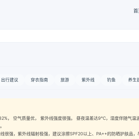
首
出行建议
穿衣指南
旅游
紫外线
钓鱼
养生
气湿度82%， 空气质量优， 紫外线强度很强。 昼夜温差达9℃，湿度伴随
宜。
很强，紫外线辐射极强，建议涂擦SPF20以上、PA++的防晒护肤品