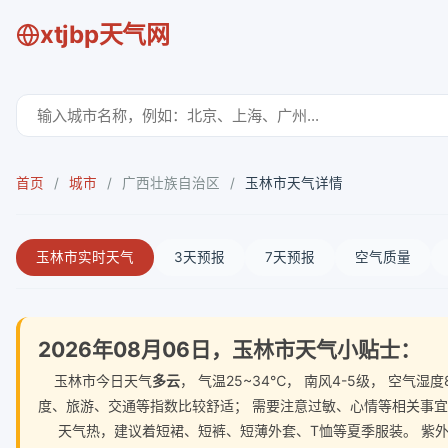
xtjbp天气网
首页
/
城市
/
广西壮族自治区
/
玉林市天气详情
玉林市实时天气
3天预报
7天预报
空气质量
2026年08月06日，玉林市天气小贴士：
玉林市今日天气
多云
， 气温25~34℃， 南风4-5级， 空
度、旅游、交通等指数比较舒适； 需要注意过敏、心情等相关事
天气热，建议着短裙、短裤、短薄外套、T恤等夏季服装。 紫外线