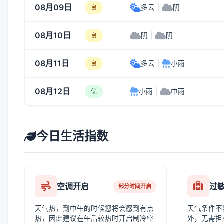
08月09日
多云
|
阴
良
08月10日
阴
|
阴
良
08月11日
多云
|
小雨
良
08月12日
小雨
|
中雨
优
今日生活指数
空调开启
过
部分时间开启
天气热，到中午的时候您将会感到有点
天气条件不
热，因此建议在午后较热时开启制冷空
外，无需担