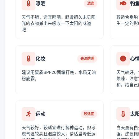
晾晒
钓
适宜
天气不错，适宜晾晒。赶紧把久未见阳
较适合垂钓
光的衣物搬出来吸收一下太阳的味道
生一定的影
吧！
化妆
心
去油防晒
建议用蜜质SPF20面霜打底，水质无油
天气较好，
粉底霜。
烦躁，注意
和，给自己
运动
太
较适宜
天气较好，较适宜进行各种运动，但考
白天虽有白
虑气温较高且湿度较大，请适当降低运
强，建议佩