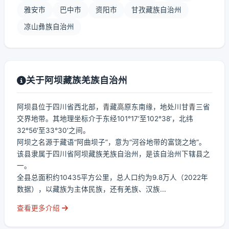
雅安市
巴中市
资阳市
甘孜藏族自治州
凉山彝族自治州
关于阿坝藏族羌族自治州
阿坝县位于四川省西北部，青藏高原东南缘，地处川甘青三省
交界地带。其地理坐标介于东经101°17′至102°38′，北纬
32°56′至33°30′之间。
阿坝之名源于藏语“阿曲坝子”，意为“河谷地带的富饶之地”。
该县隶属于四川省阿坝藏族羌族自治州，是该自治州下辖县之
一。
全县总面积约10435平方公里，总人口约为9.8万人（2022年
数据），以藏族为主体民族，还有羌族、汉族...
查看更多介绍