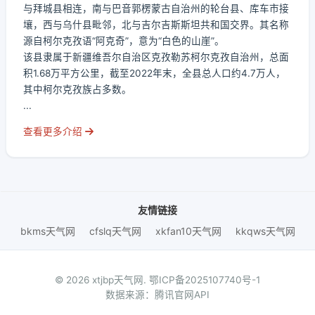
与拜城县相连，南与巴音郭楞蒙古自治州的轮台县、库车市接
壤，西与乌什县毗邻，北与吉尔吉斯斯坦共和国交界。其名称
源自柯尔克孜语“阿克奇”，意为“白色的山崖”。
该县隶属于新疆维吾尔自治区克孜勒苏柯尔克孜自治州，总面
积1.68万平方公里，截至2022年末，全县总人口约4.7万人，
其中柯尔克孜族占多数。
...
查看更多介绍
友情链接
bkms天气网
cfslq天气网
xkfan10天气网
kkqws天气网
© 2026 xtjbp天气网.
鄂ICP备2025107740号-1
数据来源：腾讯官网API