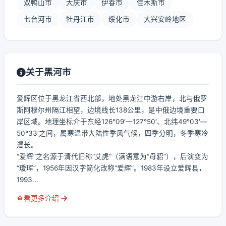
双鸭山市
大庆市
伊春市
佳木斯市
七台河市
牡丹江市
绥化市
大兴安岭地区
关于黑河市
爱辉区位于黑龙江省西北部，地处黑龙江中游右岸，北与俄罗
斯阿穆尔州隔江相望，边境线长138公里，是中俄边境重要口
岸区域。地理坐标介于东经126°09′—127°50′、北纬49°03′—
50°33′之间，属寒温带大陆性季风气候，四季分明，冬季寒冷
漫长。
“爱辉”之名源于清代旧称“艾虎”（满语意为“母貂”），后演变为
“瑷珲”，1956年因汉字简化改称“爱辉”。1983年设立爱辉县，
1993...
查看更多介绍