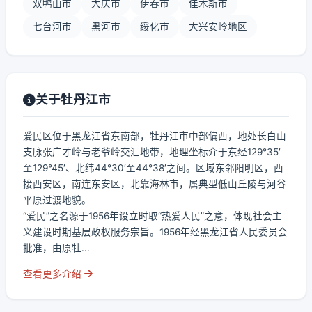
双鸭山市
大庆市
伊春市
佳木斯市
七台河市
黑河市
绥化市
大兴安岭地区
关于牡丹江市
爱民区位于黑龙江省东南部，牡丹江市中部偏西，地处长白山
支脉张广才岭与老爷岭交汇地带，地理坐标介于东经129°35′
至129°45′、北纬44°30′至44°38′之间。区域东邻阳明区，西
接西安区，南连东安区，北靠海林市，属典型低山丘陵与河谷
平原过渡地貌。
“爱民”之名源于1956年设立时取“热爱人民”之意，体现社会主
义建设时期基层政权服务宗旨。1956年经黑龙江省人民委员会
批准，由原牡...
查看更多介绍