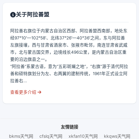
关于阿拉善盟
阿拉善右旗位于内蒙古自治区西部、阿拉善盟西南部，地处东
经97°10′—102°58′、北纬37°26′—40°36′之间，东与阿拉善
左旗接壤，西与甘肃省酒泉市、张掖市毗邻，南连甘肃省武威
市，北与蒙古国交界，边境线长496公里，是内蒙古自治区重
要的沿边旗县之一。
“阿拉善”系蒙古语，意为“五彩斑斓之地”，“右旗”源于清代阿拉
善和硕特旗划分为左、右两翼的建制传统，1961年正式设立阿
拉善右...
查看更多介绍
友情链接
bkms天气网
cfslq天气网
xkfan10天气网
kkqws天气网