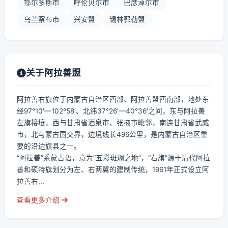
鄂尔多斯市
呼伦贝尔市
巴彦淖尔市
乌兰察布市
兴安盟
锡林郭勒盟
关于阿拉善盟
阿拉善右旗位于内蒙古自治区西部、阿拉善盟西南部，地处东
经97°10′—102°58′、北纬37°26′—40°36′之间，东与阿拉善
左旗接壤，西与甘肃省酒泉市、张掖市毗邻，南连甘肃省武威
市，北与蒙古国交界，边境线长496公里，是内蒙古自治区重
要的沿边旗县之一。
“阿拉善”系蒙古语，意为“五彩斑斓之地”，“右旗”源于清代阿拉
善和硕特旗划分为左、右两翼的建制传统，1961年正式设立阿
拉善右...
查看更多介绍