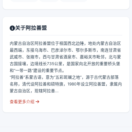
关于阿拉善盟
内蒙古自治区阿拉善盟位于祖国西北边陲，地处内蒙古自治区
最西端，东接乌海市、巴彦淖尔市、鄂尔多斯市，南连甘肃省
武威市、张掖市，西与甘肃省酒泉市、嘉峪关市毗邻，北与蒙
古国接壤，边境线长735公里，是国家向北开放的重要桥头堡
和“一带一路”建设的重要节点。
“阿拉善”系蒙古语，意为“五彩斑斓之地”，源于古代蒙古部落
名称，清代设阿拉善和硕特旗，1980年设立阿拉善盟，隶属内
蒙古自治区，现辖阿拉善...
查看更多介绍