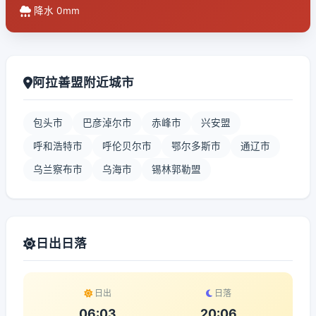
降水 0mm
阿拉善盟附近城市
包头市
巴彦淖尔市
赤峰市
兴安盟
呼和浩特市
呼伦贝尔市
鄂尔多斯市
通辽市
乌兰察布市
乌海市
锡林郭勒盟
日出日落
日出
日落
06:03
20:06