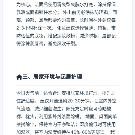
为核心。洁面后使用清爽型爽肤水打底，涂抹保湿
乳液或面霜锁住水分； 外出前务必涂抹防晒霜，面
部、颈部、耳后都要均匀覆盖，长时间在外建议每
2-3小时补涂一次。 化妆建议选择轻薄、持妆、带
防晒值的底妆，搭配定妆散粉，减少脱妆；唇部记
得涂抹润唇膏，避免风吹干裂。
三、居家环境与起居护理
今日天气晴，适合合理安排居家环境打理，提升居
住舒适度。 建议开窗通风20-30分钟，让室内外空
气流通，减少细菌滋生；阳光充足时段可晾晒被
褥、枕头，利用紫外线杀菌除螨。 地面、桌面简单
擦拭除尘，保持室内干净整洁；湿度偏低时可使用
加湿器，将室内湿度维持在40%-60%更舒适。 起