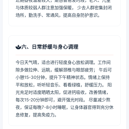
近期昼夜温差较大，是感冒易发时段，老人、儿童
与体质较弱人群注意加强保暖， 少去人群密集封闭
场所，勤洗手、常通风，提高自身防护意识。
六、日常舒缓与身心调理
今日天气晴，适合进行轻度身心放松调理。工作间
隙多做拉伸、远眺，缓解颈椎与眼部疲劳； 午后可
小憩15-30分钟，提升下午精神状态。情绪上保持
平和放松，听听轻音乐、看看绿植，舒缓压力。 阳
光充足时适度晒晒太阳，促进钙吸收，改善情绪，
每次15-20分钟即可，避开强光时段。 尽量减少熬
夜，保证每晚7-8小时睡眠，让身体器官得到充分休
息修复，提高免疫力。