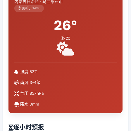
内蒙古自治区 · 乌兰察布市
更新于 14:10
26°
多云
湿度 52%
南风 3-4级
气压 857hPa
降水 0mm
逐小时预报