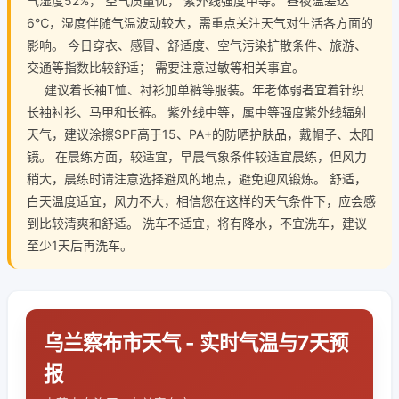
气湿度52%， 空气质量优， 紫外线强度中等。 昼夜温差达
6℃，湿度伴随气温波动较大，需重点关注天气对生活各方面的
影响。 今日穿衣、感冒、舒适度、空气污染扩散条件、旅游、
交通等指数比较舒适； 需要注意过敏等相关事宜。
建议着长袖T恤、衬衫加单裤等服装。年老体弱者宜着针织
长袖衬衫、马甲和长裤。 紫外线中等，属中等强度紫外线辐射
天气，建议涂擦SPF高于15、PA+的防晒护肤品，戴帽子、太阳
镜。 在晨练方面，较适宜，早晨气象条件较适宜晨练，但风力
稍大，晨练时请注意选择避风的地点，避免迎风锻炼。 舒适，
白天温度适宜，风力不大，相信您在这样的天气条件下，应会感
到比较清爽和舒适。 洗车不适宜，将有降水，不宜洗车，建议
至少1天后再洗车。
乌兰察布市天气 - 实时气温与7天预
报