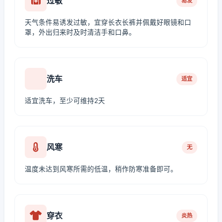
过敏
易发
天气条件易诱发过敏，宜穿长衣长裤并佩戴好眼镜和口
罩，外出归来时及时清洁手和口鼻。
洗车
适宜
适宜洗车，至少可维持2天
风寒
无
温度未达到风寒所需的低温，稍作防寒准备即可。
穿衣
炎热