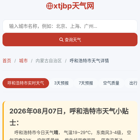
xtjbp天气网
查询天气
首页
/
城市
/
内蒙古自治区
/
呼和浩特市天气详情
呼和浩特市实时天气
3天预报
7天预报
空气质量
出行
2026年08月07日，呼和浩特市天气小贴
士：
呼和浩特市今日天气
晴
， 气温19~29℃， 东南风3-4级， 空