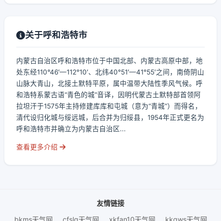
关于呼和浩特市
内蒙古自治区呼和浩特市位于中国北部、内蒙古高原中部，地
处东经110°46′—112°10′、北纬40°51′—41°55′之间，南倚阴山
山脉大青山，北接土默特平原，属中温带大陆性季风气候。呼
和浩特系蒙古语“青色的城”音译，因明代蒙古土默特部首领阿
拉坦汗于1575年主持修建库库和屯城（意为“青城”）而得名，
清代设归化城与绥远城，后合并为归绥县，1954年正式更名为
呼和浩特市并确立为内蒙古自治区...
查看更多介绍
友情链接
bkms天气网
cfslq天气网
xkfan10天气网
kkqws天气网