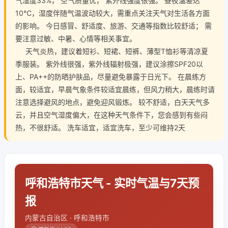
气湿度33%， 空气质量优， 紫外线强度很强。 昼夜温差达
10℃，湿度伴随气温波动较大，需重点关注天气对生活各方面
的影响。 今日感冒、舒适度、旅游、交通等指数比较舒适； 需
要注意过敏、中暑、心情等相关事宜。
天气炎热，建议着短衫、短裙、短裤、薄型T恤衫等清凉夏
季服装。 紫外线很强，紫外线辐射极强，建议涂擦SPF20以
上、PA++的防晒护肤品，尽量避免暴露于日光下。 在晨练方
面，较适宜，早晨气象条件较适宜晨练，但风力稍大，晨练时请
注意选择避风的地点，避免迎风锻炼。 较不舒适，白天天气多
云，并且空气湿度偏大，在这种天气条件下，您会感到有些闷
热，不很舒适。 洗车适宜，适宜洗车，至少可维持2天
呼和浩特市天气 - 实时气温与7天预
报
内蒙古自治区 · 呼和浩特市