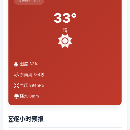
更新于 14:35
33°
晴
湿度 33%
东南风 3-4级
气压 894hPa
降水 0mm
逐小时预报