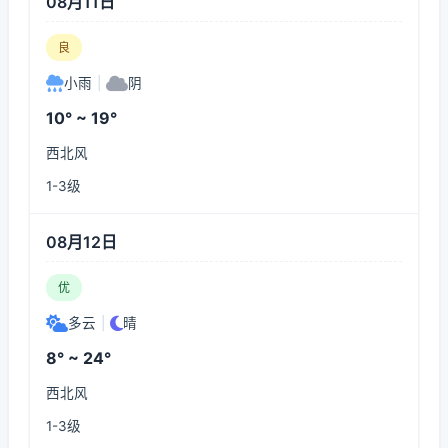
08月11日
良
小雨
|
阴
10° ~ 19°
西北风
1-3级
08月12日
优
多云
|
晴
8° ~ 24°
西北风
1-3级