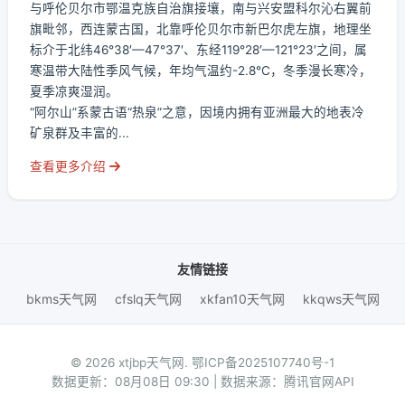
与呼伦贝尔市鄂温克族自治旗接壤，南与兴安盟科尔沁右翼前
旗毗邻，西连蒙古国，北靠呼伦贝尔市新巴尔虎左旗，地理坐
标介于北纬46°38′—47°37′、东经119°28′—121°23′之间，属
寒温带大陆性季风气候，年均气温约-2.8℃，冬季漫长寒冷，
夏季凉爽湿润。
“阿尔山”系蒙古语“热泉”之意，因境内拥有亚洲最大的地表冷
矿泉群及丰富的...
查看更多介绍
友情链接
bkms天气网
cfslq天气网
xkfan10天气网
kkqws天气网
© 2026 xtjbp天气网.
鄂ICP备2025107740号-1
数据更新：08月08日 09:30 | 数据来源：腾讯官网API