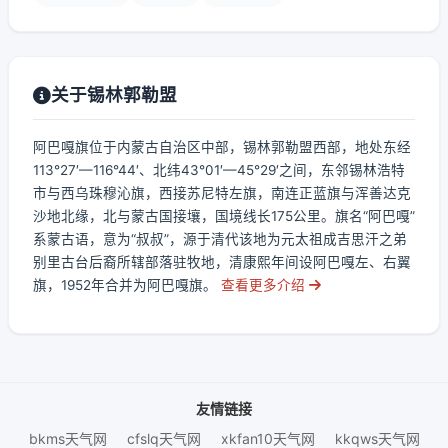
关于锡林郭勒盟
阿巴嘎旗位于内蒙古自治区中部，锡林郭勒盟西部，地处东经
113°27′—116°44′、北纬43°01′—45°29′之间，东邻锡林浩特
市与西乌珠穆沁旗，西接苏尼特左旗，南连正蓝旗与浑善达克
沙地北缘，北与蒙古国接壤，国境线长175公里。旗名“阿巴嘎”
系蒙古语，意为“叔叔”，源于清代该地为元太祖成吉思汗之弟
别里古台后裔所辖部落驻牧地，清康熙年间设阿巴嘎左、右翼
旗，1952年合并为阿巴嘎旗。
查看更多介绍
友情链接
bkms天气网
cfslq天气网
xkfan10天气网
kkqws天气网