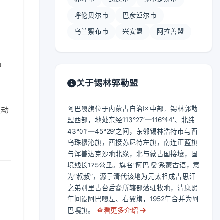
呼伦贝尔市
巴彦淖尔市
乌兰察布市
兴安盟
阿拉善盟
晴
关于锡林郭勒盟
阿巴嘎旗位于内蒙古自治区中部，锡林郭勒
波动
盟西部，地处东经113°27′—116°44′、北纬
43°01′—45°29′之间，东邻锡林浩特市与西
乌珠穆沁旗，西接苏尼特左旗，南连正蓝旗
与浑善达克沙地北缘，北与蒙古国接壤，国
境线长175公里。旗名“阿巴嘎”系蒙古语，意
为“叔叔”，源于清代该地为元太祖成吉思汗
之弟别里古台后裔所辖部落驻牧地，清康熙
年间设阿巴嘎左、右翼旗，1952年合并为阿
巴嘎旗。
查看更多介绍