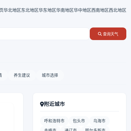
页
华北地区
东北地区
华东地区
华南地区
华中地区
西南地区
西北地区
查询天气
情
养生建议
城市选择
附近城市
呼和浩特市
包头市
乌海市
赤峰市
通辽市
鄂尔多斯市