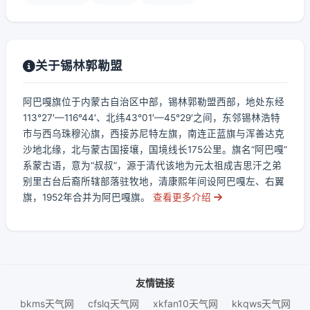
关于锡林郭勒盟
阿巴嘎旗位于内蒙古自治区中部，锡林郭勒盟西部，地处东经
113°27′—116°44′、北纬43°01′—45°29′之间，东邻锡林浩特
市与西乌珠穆沁旗，西接苏尼特左旗，南连正蓝旗与浑善达克
沙地北缘，北与蒙古国接壤，国境线长175公里。旗名“阿巴嘎”
系蒙古语，意为“叔叔”，源于清代该地为元太祖成吉思汗之弟
别里古台后裔所辖部落驻牧地，清康熙年间设阿巴嘎左、右翼
旗，1952年合并为阿巴嘎旗。
查看更多介绍
友情链接
bkms天气网
cfslq天气网
xkfan10天气网
kkqws天气网