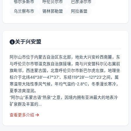
鄂尔多斯市
呼伦贝尔市
巴彦淖尔市
乌兰察布市
锡林郭勒盟
阿拉善盟
关于兴安盟
阿尔山市位于内蒙古自治区东北部，地处大兴安岭西南麓，东
与呼伦贝尔市鄂温克族自治旗接壤，南与兴安盟科尔沁右翼前
旗毗邻，西连蒙古国，北靠呼伦贝尔市新巴尔虎左旗，地理坐
标介于北纬46°38′—47°37′、东经119°28′—121°23′之间，属
寒温带大陆性季风气候，年均气温约-2.8℃，冬季漫长寒冷，
夏季凉爽湿润。
“阿尔山”系蒙古语“热泉”之意，因境内拥有亚洲最大的地表冷
矿泉群及丰富的...
查看更多介绍