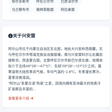
鄂尔多斯市
呼伦贝尔市
巴彦淖尔市
乌兰察布市
锡林郭勒盟
阿拉善盟
关于兴安盟
阿尔山市位于内蒙古自治区东北部，地处大兴安岭西南麓，东
与呼伦贝尔市鄂温克族自治旗接壤，南与兴安盟科尔沁右翼前
旗毗邻，西连蒙古国，北靠呼伦贝尔市新巴尔虎左旗，地理坐
标介于北纬46°38′—47°37′、东经119°28′—121°23′之间，属
寒温带大陆性季风气候，年均气温约-2.8℃，冬季漫长寒冷，
夏季凉爽湿润。
“阿尔山”系蒙古语“热泉”之意，因境内拥有亚洲最大的地表冷
矿泉群及丰富的...
查看更多介绍