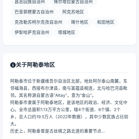
昌吉回族自治州
博尔塔拉蒙古自治州
巴音郭楞蒙古自治州
阿克苏地区
克孜勒苏柯尔克孜自治州
喀什地区
和田地区
伊犁哈萨克自治州
塔城地区
关于阿勒泰地区
阿勒泰市位于新疆维吾尔自治区北部，地处阿尔泰山南麓，东
邻福海县，西接布尔津县，南与富蕴县相连，北与哈巴河县毗
邻。其名称源自蒙古语“Altay”，意为“金山”。
阿勒泰市隶属于阿勒泰地区，是该地区的政治、经济、文化中
心。全市总面积1.13万平方公里，辖4个街道、6个镇、2个
乡，总人口约19.5万人（2022年数据），其中少数民族占比较
大。
历史上，阿勒泰曾是古丝绸之路北道的重要节点...