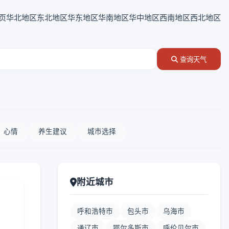
页
华北地区
东北地区
华东地区
华南地区
华中地区
西南地区
西北地区
查询天气
心情
养生建议
城市选择
附近城市
呼和浩特市
包头市
乌海市
通辽市
鄂尔多斯市
呼伦贝尔市