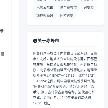
巴彦淖尔市
乌兰察布市
兴安盟
锡林郭勒盟
阿拉善盟
 晴
关于赤峰市
阿鲁科尔沁旗位于内蒙古自治区东部、赤峰
早晨
市东北部，地处大兴安岭南段东麓，西邻巴
林左旗，东接通辽市扎鲁特旗，南连翁牛特
旗，北靠锡林郭勒盟西乌珠穆沁旗，地理坐
标介于东经118°47′—121°36′、北纬43°21′
—45°24′之间，属中温带大陆性季风气候。
“阿鲁科尔沁”系蒙古语，意为“北方的弓箭
手”，源于古代蒙古部落名称，清代设札萨
克旗，沿用此名。1949年隶属昭乌达盟，
1969年划归...