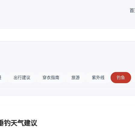
首
量
出行建议
穿衣指南
旅游
紫外线
钓鱼
垂钓天气建议