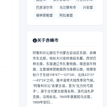
巴彦淖尔市
乌兰察布市
兴安盟
锡林郭勒盟
阿拉善盟
】
关于赤峰市
阿鲁科尔沁旗位于内蒙古自治区东部、赤峰
市东北部，地处大兴安岭南段东麓，西邻巴
林左旗，东接通辽市扎鲁特旗，南连翁牛特
旗，北靠锡林郭勒盟西乌珠穆沁旗，地理坐
标介于东经118°47′—121°36′、北纬43°21′
—45°24′之间，属中温带大陆性季风气候。
“阿鲁科尔沁”系蒙古语，意为“北方的弓箭
手”，源于古代蒙古部落名称，清代设札萨
克旗，沿用此名。1949年隶属昭乌达盟，
1969年划归...