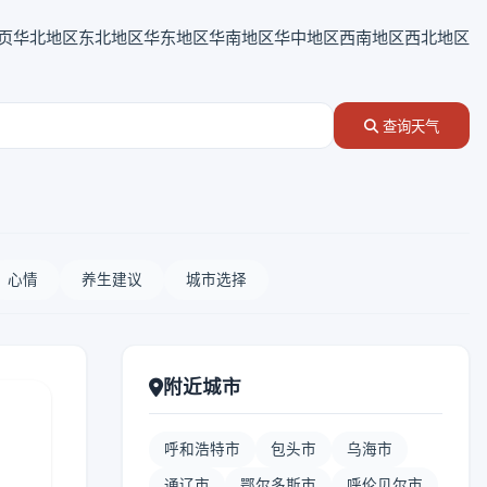
页
华北地区
东北地区
华东地区
华南地区
华中地区
西南地区
西北地区
查询天气
心情
养生建议
城市选择
附近城市
呼和浩特市
包头市
乌海市
通辽市
鄂尔多斯市
呼伦贝尔市