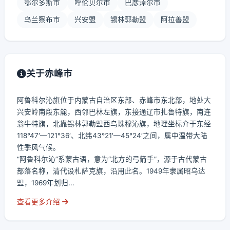
鄂尔多斯市
呼伦贝尔市
巴彦淖尔市
乌兰察布市
兴安盟
锡林郭勒盟
阿拉善盟
关于赤峰市
阿鲁科尔沁旗位于内蒙古自治区东部、赤峰市东北部，地处大
兴安岭南段东麓，西邻巴林左旗，东接通辽市扎鲁特旗，南连
翁牛特旗，北靠锡林郭勒盟西乌珠穆沁旗，地理坐标介于东经
118°47′—121°36′、北纬43°21′—45°24′之间，属中温带大陆
性季风气候。
“阿鲁科尔沁”系蒙古语，意为“北方的弓箭手”，源于古代蒙古
部落名称，清代设札萨克旗，沿用此名。1949年隶属昭乌达
盟，1969年划归...
查看更多介绍