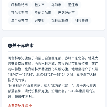
呼和浩特市
包头市
乌海市
通辽市
鄂尔多斯市
呼伦贝尔市
巴彦淖尔市
乌兰察布市
兴安盟
锡林郭勒盟
阿拉善盟
关于赤峰市
阿鲁科尔沁旗位于内蒙古自治区东部、赤峰市东北部，地处大
兴安岭南段东麓，西邻巴林左旗，东接通辽市扎鲁特旗，南连
翁牛特旗，北靠锡林郭勒盟西乌珠穆沁旗，地理坐标介于东经
118°47′—121°36′、北纬43°21′—45°24′之间，属中温带大陆
性季风气候。
“阿鲁科尔沁”系蒙古语，意为“北方的弓箭手”，源于古代蒙古
部落名称，清代设札萨克旗，沿用此名。1949年隶属昭乌达
盟，1969年划归...
查看更多介绍