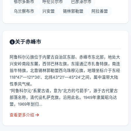
鄂尔多斯市
呼伦贝尔市
巴彦淖尔市
乌兰察布市
兴安盟
锡林郭勒盟
阿拉善盟
关于赤峰市
阿鲁科尔沁旗位于内蒙古自治区东部、赤峰市东北部，地处大
兴安岭南段东麓，西邻巴林左旗，东接通辽市扎鲁特旗，南连
翁牛特旗，北靠锡林郭勒盟西乌珠穆沁旗，地理坐标介于东经
118°47′—121°36′、北纬43°21′—45°24′之间，属中温带大陆
性季风气候。
“阿鲁科尔沁”系蒙古语，意为“北方的弓箭手”，源于古代蒙古
部落名称，清代设札萨克旗，沿用此名。1949年隶属昭乌达
盟，1969年划归...
查看更多介绍